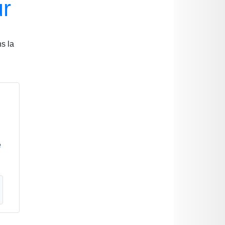
ur
s la
e